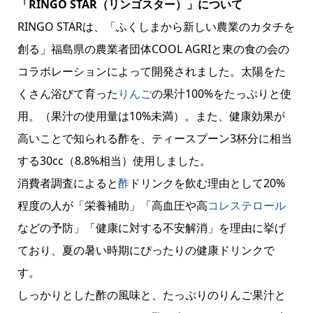
「RINGO STAR（リンゴスター）」について
RINGO STARは、「ふくしまから新しい農業のカタチを
創る」福島県の農業者団体COOL AGRIと東の食の会の
コラボレーションによって開発されました。太陽をた
くさん浴びて育った
りんご
の果汁100%をたっぷりと使
用。（果汁の使用量は10%未満）。また、健康効果が
高いことで知られる酢を、ティースプーン3杯分に相当
する30cc（8.8%相当）使用しました。
消費者調査によると
酢
ドリンクを飲む理由として20%
程度の人が「栄養補助」「高血圧や高
コレステロール
などの予防」「健康に対する不安解消」を理由に挙げ
ており、夏の暑い時期にぴったりの健康ドリンクで
す。
しっかりとした酢の風味と、たっぷりのりんご果汁と