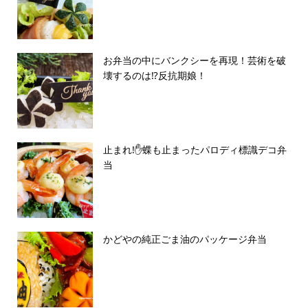
お弁当の中にバンクシーを再現！芸術を破
壊するのは⁉︎反抗期娘！
止まれ!✋蝶も止まったパロディ標識デコ弁
当
かどやの純正ごま油のパッケージ弁当