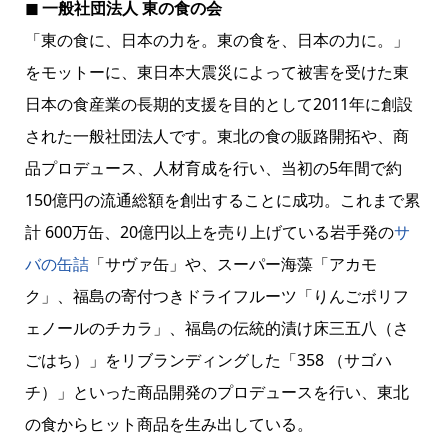
◼ 一般社団法人 東の食の会
「東の食に、日本の力を。東の食を、日本の力に。」
をモットーに、東日本大震災によって被害を受けた東
日本の食産業の長期的支援を目的として2011年に創設
された一般社団法人です。東北の食の販路開拓や、商
品プロデュース、人材育成を行い、当初の5年間で約
150億円の流通総額を創出することに成功。これまで累
計 600万缶、20億円以上を売り上げている岩手発の
サ
バの缶詰
「サヴァ缶」や、スーパー海藻「アカモ
ク」、福島の寄付つきドライフルーツ「りんごポリフ
ェノールのチカラ」、福島の伝統的漬け床三五八（さ
ごはち）」をリブランディングした「358 （サゴハ
チ）」といった商品開発のプロデュースを行い、東北
の食からヒット商品を生み出している。