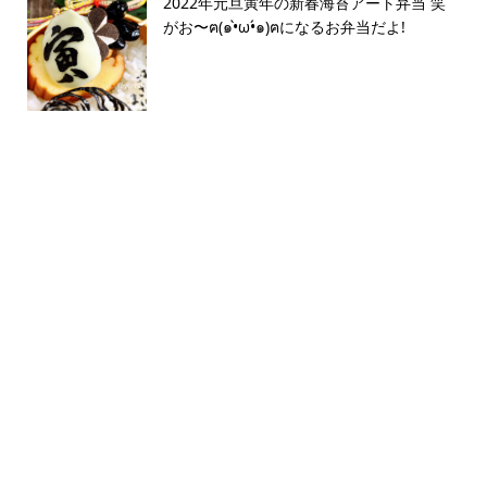
2022年元旦寅年の新春海苔アート弁当 笑
がお〜ฅ(๑•̀ω•́๑)ฅになるお弁当だよ!