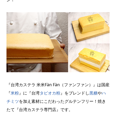
『台湾カステラ 米米Fàn Fàn（ファンファン）』は国産
『
米粉
』に『台湾
タピオカ粉
』をブレンドし
黒糖
や
ハ
チミツ
を加え素材にこだわったグルテンフリー！焼き
たて『台湾カステラ専門店』です。