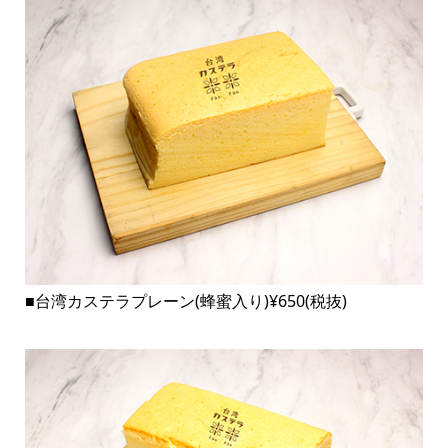
■台湾カステラプレーン(蜂蜜入り)¥650(税抜)