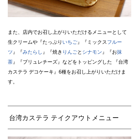
また、店内でお召し上がりいただけるメニューとして
生クリームや『たっぷり
いちご
』『ミックス
フルー
ツ
』『
みたらし
』『焼き
りんご
と
シナモン
』『お
抹
茶
』『ブリュレチーズ』などをトッピングした 『台湾
カステラ デコケーキ』6種をお召し上がりいただけま
す。
台湾カステラ テイクアウトメニュー