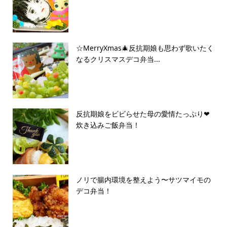
☆MerryXmas🎄反抗期娘も思わず歌いたく
なるクリスマスデコ弁当...
反抗期娘をビビらせた母の愛情たっぷり❤︎
炊き込みご飯弁当！
ノリで腸内環境を整えよう〜サツマイモの
デコ弁当！