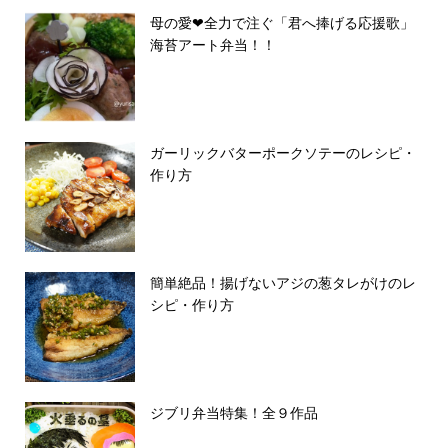
母の愛❤︎全力で注ぐ「君へ捧げる応援歌」
海苔アート弁当！！
ガーリックバターポークソテーのレシピ・
作り方
簡単絶品！揚げないアジの葱タレがけのレ
シピ・作り方
ジブリ弁当特集！全９作品