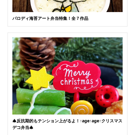
パロディ海苔アート弁当特集！全７作品
🎄反抗期的もテンション上がるよ！↑age↑age↑クリスマス
デコ弁当🎄