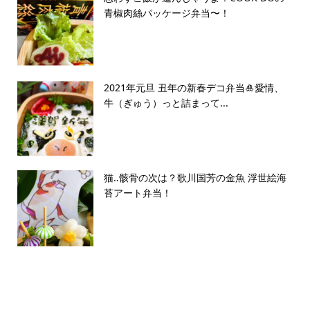
青椒肉絲パッケージ弁当〜！
2021年元旦 丑年の新春デコ弁当🎍愛情、
牛（ぎゅう）っと詰まって...
猫‥骸骨の次は？歌川国芳の金魚 浮世絵海
苔アート弁当！