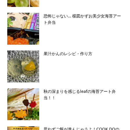
恐怖じゃない… 楳図かずお美少女海苔アー
ト弁当
果汁かんのレシピ・作り方
秋の深まりを感じるleafの海苔アート弁
当！！
思わずご飯が進んじゃうよ！COOK DOの