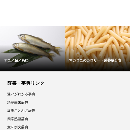
アユ／鮎／あゆ
マカロニのカロリー・栄養成分表
辞書・事典リンク
違いがわかる事典
語源由来辞典
故事ことわざ辞典
四字熟語辞典
意味例文辞典