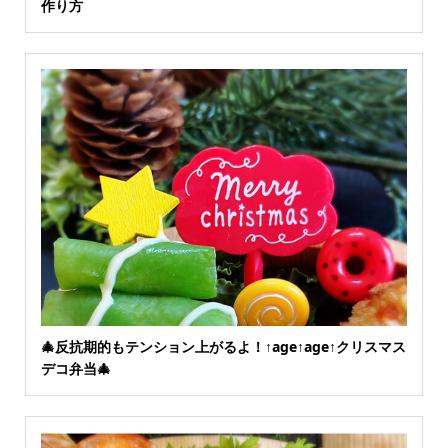
作り方
🎄反抗期的もテンション上がるよ！↑age↑age↑クリスマス
デコ弁当🎄