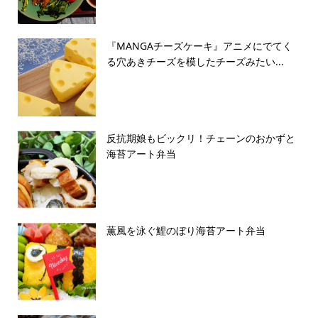
『MANGAチーズケーキ』アニメにでてく
る穴あきチーズを模したチーズみたい...
反抗期娘もビックリ！チェーンのおかずと
海苔アート弁当
薫風を泳ぐ鯉のぼり海苔アート弁当