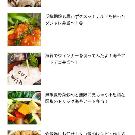
反抗期娘も思わずクスッ！ナルトを使った
ダジャレ弁当〜！🍥
海苔でウィンナーを切ってみたよ！海苔ア
ートデコ弁当〜！！
無限夏野菜炒めと無限に見ちゃう不思議な
図形のトリック海苔アート弁当！
炊飯器にお任せ！タコ飯のレシピ・作り方