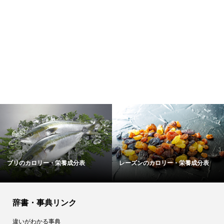
リー・栄養成分表
レーズンのカロリー・栄養成分表
ツナ缶のカ
辞書・事典リンク
違いがわかる事典