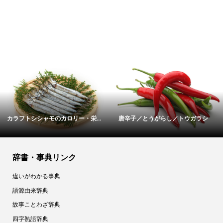
ラシ
アトランティックサーモンのカロ...
里芋／サトイモ／さといも
辞書・事典リンク
違いがわかる事典
語源由来辞典
故事ことわざ辞典
四字熟語辞典