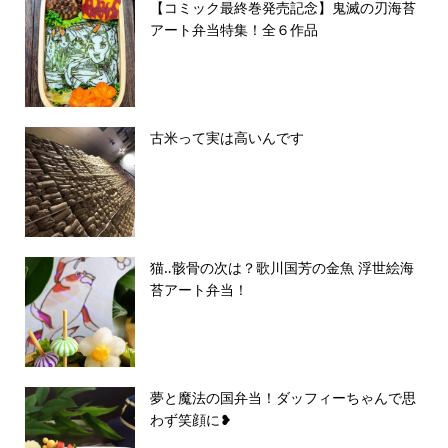
【コミック最終巻発売記念】鬼滅の刃海苔
アート弁当特集！全６作品
古米って実は高いんです
猫‥骸骨の次は？歌川国芳の金魚 浮世絵海
苔アート弁当！
夢と魔法の国弁当！ダッフィーちゃんで思
わず笑顔に❥