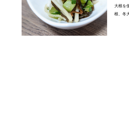
大根を
根、冬大