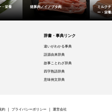
ー・栄養
猪豚肉／イノブタ肉
ミルクチ
ー・栄養
辞書・事典リンク
違いがわかる事典
語源由来辞典
故事ことわざ辞典
四字熟語辞典
意味例文辞典
規約
プライバシーポリシー
運営会社