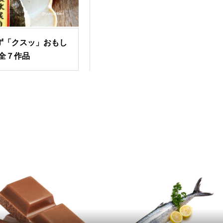
ず「クスッ」おもし
全７作品