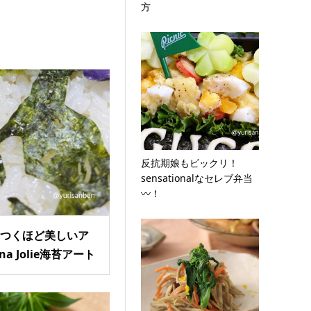
方
反抗期娘もビックリ！
sensationalなセレブ弁当
〰！
てつくほど美しいア
na Jolie海苔アート