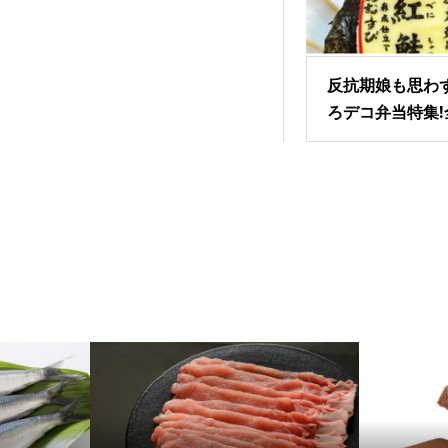
反抗期娘も思わ
ろデコ弁当特集!