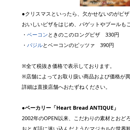
●クリスマスといったら、欠かせないのがピザ
おいしいピザをはじめ、バゲットやブールも
・
ベーコン
ときのこのロングピザ 330円
・
バジル
とベーコンのピッツァ 390円
※全て税抜き価格で表示しております。
※店舗によってお取り扱い商品および価格が
詳細は直接店舗へおたずねください。
●ベーカリー「Heart Bread ANTIQUE」
2002年のOPEN以来、こだわりの素材とお
おとぎ話に迷い込んだようなマジカルな世界