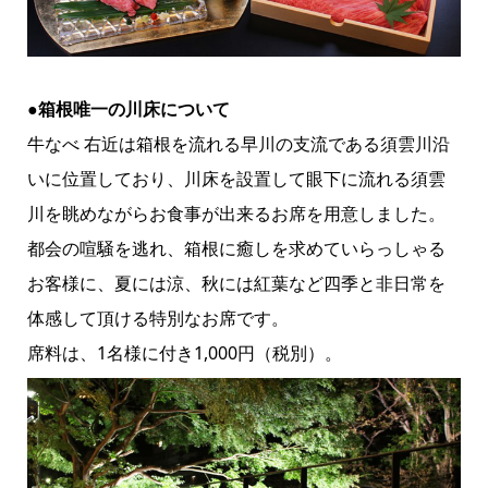
●箱根唯一の川床について
牛なべ 右近は箱根を流れる早川の支流である須雲川沿
いに位置しており、川床を設置して眼下に流れる須雲
川を眺めながらお食事が出来るお席を用意しました。
都会の喧騒を逃れ、箱根に癒しを求めていらっしゃる
お客様に、夏には涼、秋には紅葉など四季と非日常を
体感して頂ける特別なお席です。
席料は、1名様に付き1,000円（税別）。