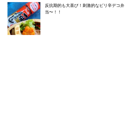
反抗期的も大喜び！刺激的なピリ辛デコ弁
当〜！！