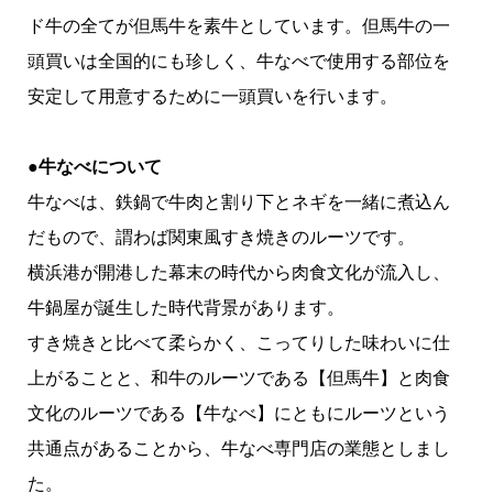
ド牛の全てが但馬牛を素牛としています。但馬牛の一
頭買いは全国的にも珍しく、牛なべで使用する部位を
安定して用意するために一頭買いを行います。
●牛なべについて
牛なべは、鉄鍋で牛肉と割り下とネギを一緒に煮込ん
だもので、謂わば関東風すき焼きのルーツです。
横浜港が開港した幕末の時代から肉食文化が流入し、
牛鍋屋が誕生した時代背景があります。
すき焼きと比べて柔らかく、こってりした味わいに仕
上がることと、和牛のルーツである【但馬牛】と肉食
文化のルーツである【牛なべ】にともにルーツという
共通点があることから、牛なべ専門店の業態としまし
た。