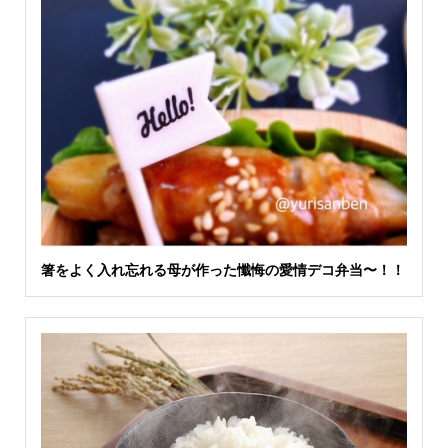
箸をよく入れ忘れる母が作った懺悔の愛情デコ弁当〜！！