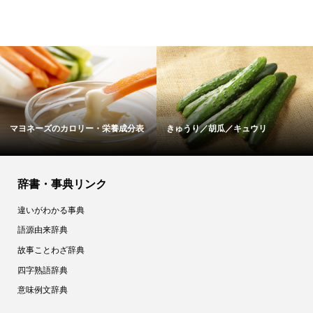
分表
きゅうり／胡瓜／キュウリ
ネクターのカロリー・栄養成分
辞書・事典リンク
違いがわかる事典
語源由来辞典
故事ことわざ辞典
四字熟語辞典
意味例文辞典