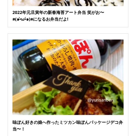
2022年元旦寅年の新春海苔アート弁当 笑がお〜
ฅ(๑•̀ω•́๑)ฅになるお弁当だよ!
味ぽん好きの娘へ作ったミツカン味ぽんパッケージデコ弁
当〜！