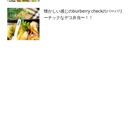
懐かしい感じのburberry checkのバーバリ
ーチックなデコ弁当〜！！