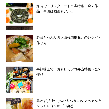
海苔でトリックアート弁当特集！全７作
品 今回は動画もアルヨ
野菜たっぷり具沢山韓国風豚汁のレシピ・
作り方
半熟味玉で！おもしろデコ弁当特集〜全5
作品！
思わず( *´艸｀)ｸｽｯ♪となるよ!ワンちゃんキ
ャラおにぎりのデコ弁当