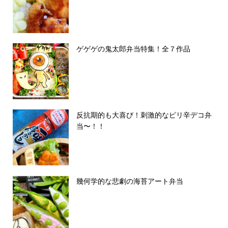
ゲゲゲの鬼太郎弁当特集！全７作品
反抗期的も大喜び！刺激的なピリ辛デコ弁
当〜！！
幾何学的な悲劇の海苔アート弁当