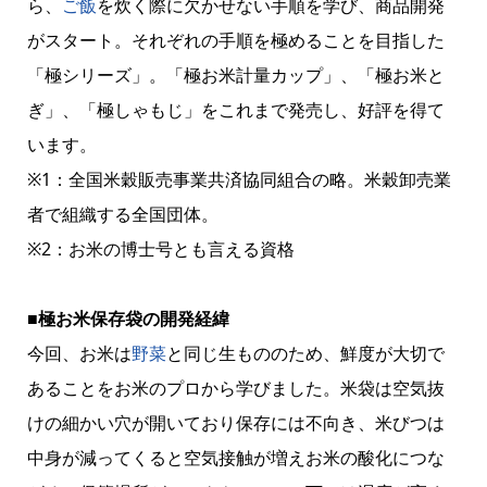
ら、
ご飯
を炊く際に欠かせない手順を学び、商品開発
がスタート。それぞれの手順を極めることを目指した
「極シリーズ」。「極お米計量カップ」、「極お米と
ぎ」、「極しゃもじ」をこれまで発売し、好評を得て
います。
※1：全国米穀販売事業共済協同組合の略。米穀卸売業
者で組織する全国団体。
※2：お米の博士号とも言える資格
■極お米保存袋の開発経緯
今回、お米は
野菜
と同じ生もののため、鮮度が大切で
あることをお米のプロから学びました。米袋は空気抜
けの細かい穴が開いており保存には不向き、米びつは
中身が減ってくると空気接触が増えお米の酸化につな