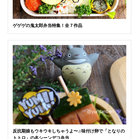
ゲゲゲの鬼太郎弁当特集！全７作品
反抗期娘もウキウキしちゃうよ〜♫味付け卵で「となりの
トトロ」の名シーンデコ弁当