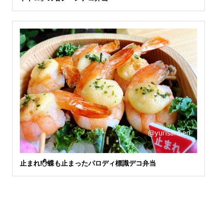
止まれ!✋蝶も止まったパロディ標識デコ弁当