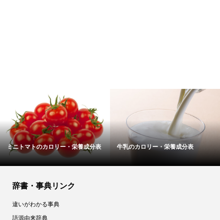
養成分表
ゼラチンのカロリー・栄養成分表
フライビーンズのカロ
辞書・事典リンク
違いがわかる事典
語源由来辞典