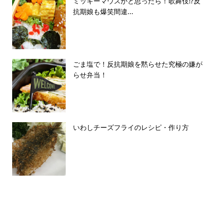
ミッキーマウスかと思ったら！歌舞伎⁉️反
抗期娘も爆笑間違...
ごま塩で！反抗期娘を黙らせた究極の嫌が
らせ弁当！
いわしチーズフライのレシピ・作り方