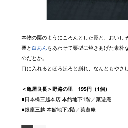
本物の栗のようにころんとした形と、おいしそ
栗と
白あん
をあわせて栗型に焼きあげた素朴
のだとか。
口に入れるとほろほろと崩れ、なんともやさ
＜亀屋良長＞野路の里 195円（1個）
■日本橋三越本店 本館地下1階／菓遊庵
■銀座三越 本館地下2階／菓遊庵