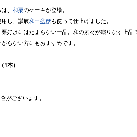
らは、
和栗
のケーキが登場。
使用し、讃岐
和三盆糖
も使って仕上げました。
、栗好きにはたまらない一品。和の素材が織りなす上品
上がらない方にもおすすめです。
（1本）
場合がございます。