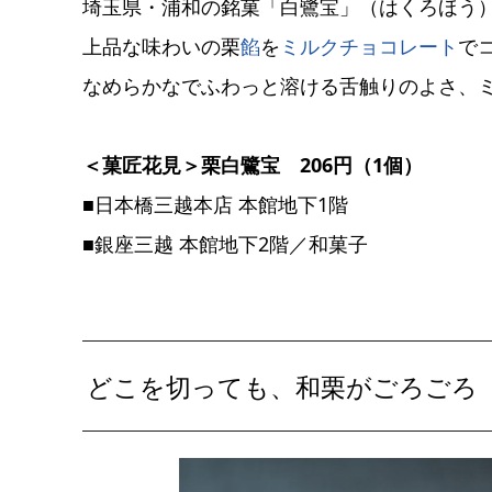
埼玉県・浦和の銘菓「白鷺宝」（はくろほう
上品な味わいの栗
餡
を
ミルクチョコレート
で
なめらかなでふわっと溶ける舌触りのよさ、
＜菓匠花見＞栗白鷺宝 206円（1個）
■日本橋三越本店 本館地下1階
■銀座三越 本館地下2階／和菓子
どこを切っても、和栗がごろごろ