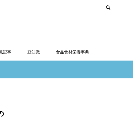
載記事
豆知識
食品食材栄養事典
の