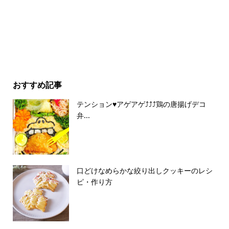
おすすめ記事
テンション♥アゲアゲ⤴︎⤴︎⤴︎鶏の唐揚げデコ
弁...
口どけなめらかな絞り出しクッキーのレシ
ピ・作り方