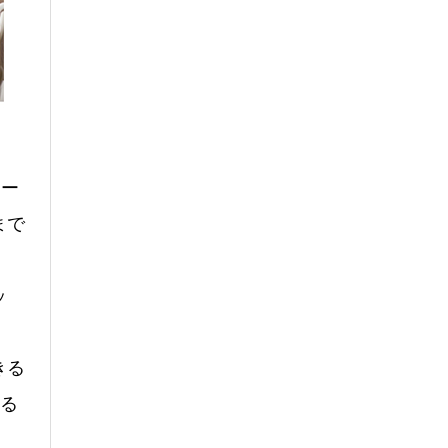
レー
まで
ッ
きる
める