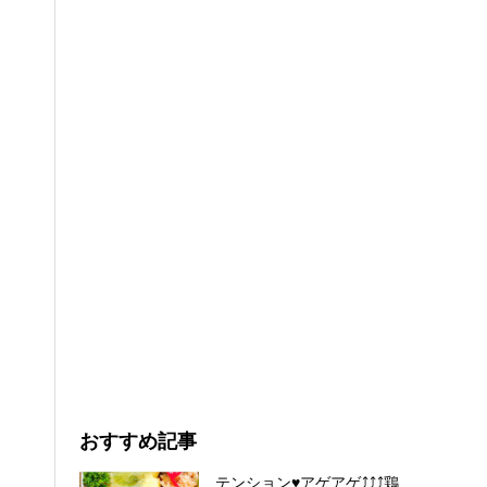
おすすめ記事
テンション♥アゲアゲ⤴︎⤴︎⤴︎鶏