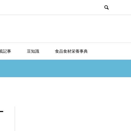
載記事
豆知識
食品食材栄養事典
ー