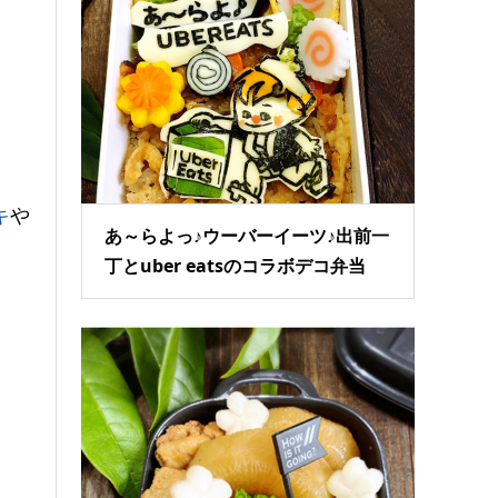
キ
や
あ～らよっ♪ウーバーイーツ♪出前一
丁とuber eatsのコラボデコ弁当