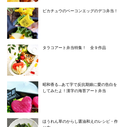
ピカチュウのベーコンエッグのデコ弁当！
タラコアート弁当特集！ 全９作品
昭和香る…あて字で反抗期娘に愛の告白を
してみたよ！漢字の海苔アート弁当
ほうれん草のからし醤油和えのレシピ・作