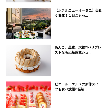
【ホテルニューオータニ】美食
６変化！１日こもっ...
あんこ、黒蜜、大福⁈パリブレ
ストならぬ新感覚シュ...
ピエール・エルメの新作スイー
ツも食べ放題?!至福...