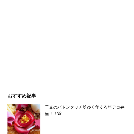
おすすめ記事
干支のバトンタッチ🐰ゆく年くる年デコ弁
当！！🐯