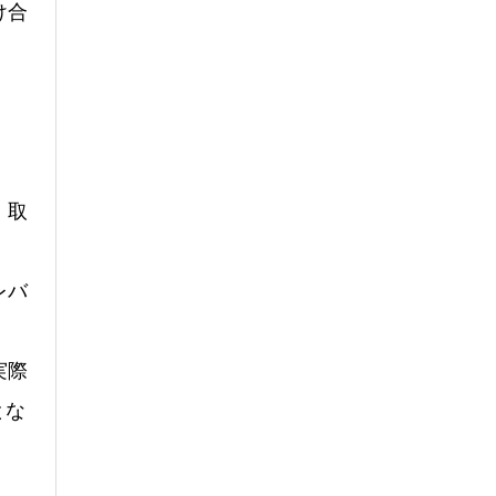
け合
、取
レバ
実際
とな