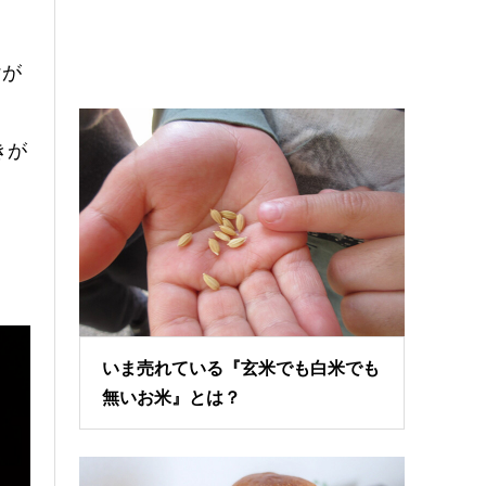
けが
きが
いま売れている『玄米でも白米でも
無いお米』とは？